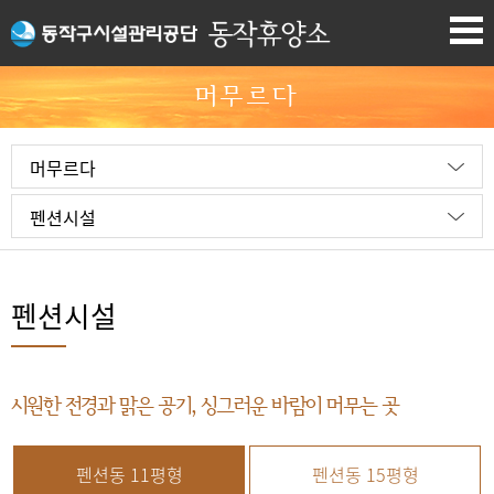
머무르다
머무르다
펜션시설
펜션시설
시원한 전경과 맑은 공기, 싱그러운 바람이 머무는 곳
펜션동 11평형
펜션동 15평형