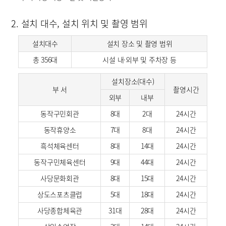
2. 설치 대수, 설치 위치 및 촬영 범위
설치대수
설치 장소 및 촬영 범위
총 356대
시설 내·외부 및 주차장 등
설치장소(대수)
부 서
촬영시간
외부
내부
동작구민회관
8대
2대
24시간
동작휴양소
7대
8대
24시간
흑석체육센터
8대
14대
24시간
동작구민체육센터
9대
44대
24시간
사당문화회관
8대
15대
24시간
상도스포츠클럽
5대
18대
24시간
사당종합체육관
31대
28대
24시간