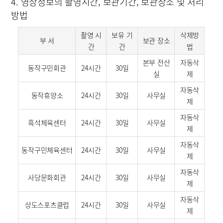
4. 영상정보의 촬영시간, 보관기간, 보관장소 및 처리
방법
촬영 시
보유 기
삭제방
부 서
보관 장소
간
간
법
본부 전산
자동삭
동작구민회관
24시간
30일
실
제
자동삭
동작휴양소
24시간
30일
사무실
제
자동삭
흑석체육센터
24시간
30일
사무실
제
자동삭
동작구민체육센터
24시간
30일
사무실
제
자동삭
사당문화회관
24시간
30일
사무실
제
자동삭
상도스포츠클럽
24시간
30일
사무실
제