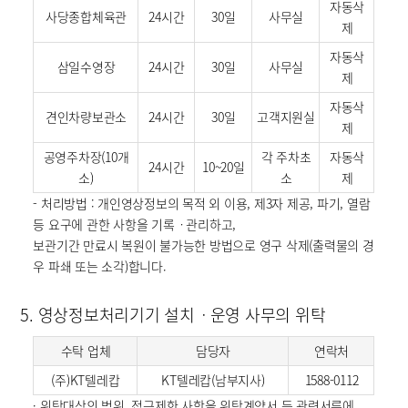
자동삭
사당종합체육관
24시간
30일
사무실
제
자동삭
삼일수영장
24시간
30일
사무실
제
자동삭
견인차량보관소
24시간
30일
고객지원실
제
공영주차장(10개
각 주차초
자동삭
24시간
10~20일
소)
소
제
- 처리방법 : 개인영상정보의 목적 외 이용, 제3자 제공, 파기, 열람
등 요구에 관한 사항을 기록ㆍ관리하고,
보관기간 만료시 복원이 불가능한 방법으로 영구 삭제(출력물의 경
우 파쇄 또는 소각)합니다.
5. 영상정보처리기기 설치ㆍ운영 사무의 위탁
수탁 업체
담당자
연락처
(주)KT텔레캅
KT텔레캅(남부지사)
1588-0112
· 위탁대상의 범위, 접근제한 사항을 위탁계약서 등 관련서류에