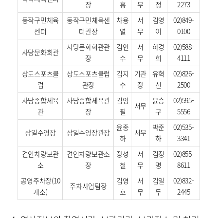
장
흥
무
정
2273
동작구민체육
동작구민체육센
차용
서
김영
02)849-
센터
터관장
열
무
이
0100
사당문화회관관
김인
서
하경
02)588-
사당문화회관
장
수
무
희
4111
상도스포츠클
상도스포츠클럽
김지
기관
유혁
02)826-
럽
관장
수
장
신
2500
사당종합체육
사당종합체육관
김영
윤승
02)595-
서무
관
장
필
구
5556
윤종
박준
02)535-
삼일수영장
삼일수영장관장
서무
하
하
3341
견인차량보관
견인차량보관소
장성
서
김정
02)855-
소
장
철
무
명
8611
공영주차장(10
김영
서
김일
02)832-
주차사업팀장
개소)
호
무
두
2445