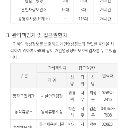
삼일수영장
2대
14대
24시간
견인차량보관소
16대
3대
24시간
공영주차장(10개소)
-
116대
24시간
3. 관리책임자 및 접근권한자
- 귀하의 영상정보를 보호하고 개인영상정보와 관련한 불만을 처
리하기 위하여 아래와 같이 개인영상정보 보호책임자를 두고 있습
니다.
관리책임자
접근권한자
구 분
연락처
성
직
성
직 위
명
위
명
권용
서
최상
02)832-
동작구민회관
시설안전팀장
택
무
웅
2445
박준
서
김순
041)673-
동작휴양소
동작휴양소장
식
무
우
7908
흑석체육센터관
박기
서
박현
02)823-
흑석체육센터