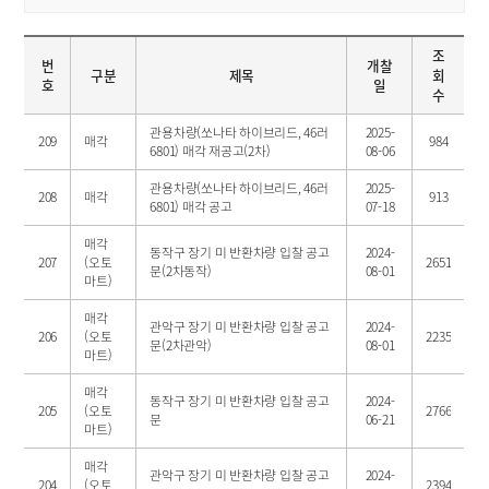
조
번
개찰
구분
제목
회
호
일
수
관용차량(쏘나타 하이브리드, 46러
2025-
209
매각
984
6801) 매각 재공고(2차)
08-06
관용차량(쏘나타 하이브리드, 46러
2025-
208
매각
913
6801) 매각 공고
07-18
매각
동작구 장기 미 반환차량 입찰 공고
2024-
207
(오토
2651
문(2차동작)
08-01
마트)
매각
관악구 장기 미 반환차량 입찰 공고
2024-
206
(오토
2235
문(2차관악)
08-01
마트)
매각
동작구 장기 미 반환차량 입찰 공고
2024-
205
(오토
2766
문
06-21
마트)
매각
관악구 장기 미 반환차량 입찰 공고
2024-
204
(오토
2394