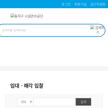
로그인
회원가입
공단직원방
임대ㆍ매각 입찰
검색