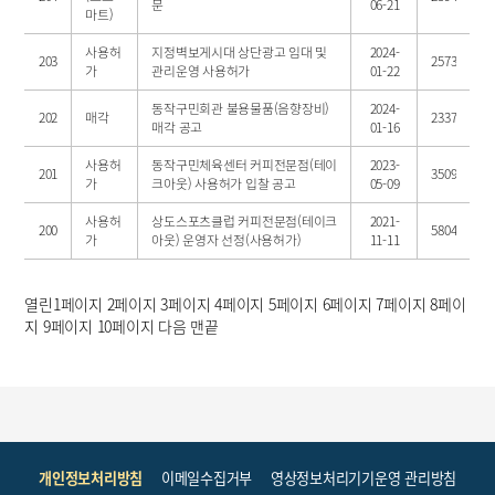
문
06-21
마트)
사용허
지정벽보게시대 상단광고 임대 및
2024-
203
2573
가
관리운영 사용허가
01-22
동작구민회관 불용물품(음향장비)
2024-
202
매각
2337
매각 공고
01-16
사용허
동작구민체육센터 커피전문점(테이
2023-
201
3509
가
크아웃) 사용허가 입찰 공고
05-09
사용허
상도스포츠클럽 커피전문점(테이크
2021-
200
5804
가
아웃) 운영자 선정(사용허가)
11-11
열린
1
페이지
2
페이지
3
페이지
4
페이지
5
페이지
6
페이지
7
페이지
8
페이
지
9
페이지
10
페이지
다음
맨끝
개인정보처리방침
이메일수집거부
영상정보처리기기운영 관리방침