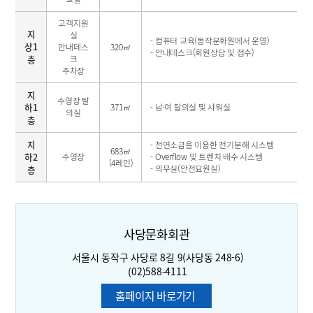
고객지원
지
실
- 컴퓨터 교육(동작문화원에서 운영)
상1
안내데스
320㎡
- 안내데스크(회원상담 및 접수)
층
크
주차장
지
수영장 탈
하1
371㎡
- 남·여 탈의실 및 샤워실
의실
층
지
- 천연소금을 이용한 전기분해 시스템
683㎡
하2
수영장
- Overflow 및 트렌치 배수 시스템
(4레인)
- 의무실(안전요원실)
층
사당문화회관
서울시 동작구 사당로 8길 9(사당동 248-6)
(02)588-4111
홈페이지 바로가기