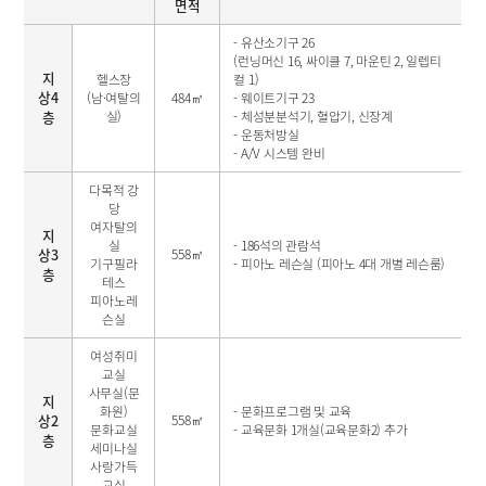
면적
- 유산소기구 26
(런닝머신 16, 싸이클 7, 마운틴 2, 일렙티
지
헬스장
컬 1)
상4
(남·여탈의
484㎡
- 웨이트기구 23
층
실)
- 체성분분석기, 혈압기, 신장계
- 운동처방실
- A/V 시스템 완비
다목적 강
당
여자탈의
지
실
- 186석의 관람석
상3
558㎡
기구필라
- 피아노 레슨실 (피아노 4대 개별 레슨룸)
층
테스
피아노레
슨실
여성취미
교실
사무실(문
지
화원)
- 문화프로그램 및 교육
상2
558㎡
문화교실
- 교육문화 1개실(교육문화2) 추가
층
세미나실
사랑가득
교실